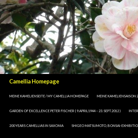
Suchen
Camellia Homepage
SPRINGE ZUM INHALT
MEINE KAMELIENSEITE / MY CAMELLIA HOMEPAGE
MEINE KAMELIENSAISON 2
GARDEN OF EXCELLENCE PETER FISCHER ( 9.APRIL1944 – 23. SEPT.2012 )
INTE
200 YEARS CAMELLIAS IN SAXONIA
SHIGEO MATSUMOTO, BONSAI-EXHIBIT