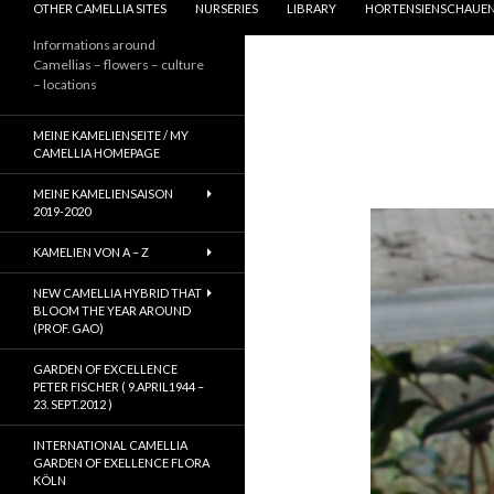
OTHER CAMELLIA SITES
NURSERIES
LIBRARY
HORTENSIENSCHAUEN
Informations around
Camellias – flowers – culture
– locations
MEINE KAMELIENSEITE / MY
CAMELLIA HOMEPAGE
MEINE KAMELIENSAISON
2019-2020
KAMELIEN VON A – Z
NEW CAMELLIA HYBRID THAT
BLOOM THE YEAR AROUND
(PROF. GAO)
GARDEN OF EXCELLENCE
PETER FISCHER ( 9.APRIL1944 –
23. SEPT.2012 )
INTERNATIONAL CAMELLIA
GARDEN OF EXELLENCE FLORA
KÖLN