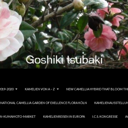
019-2020
KAMELIEN VON A – Z
NEW CAMELLIA HYBRID THAT BLOOM THE
RNATIONAL CAMELLIA GARDEN OF EXELLENCE FLORA KÖLN
KAMELIENAUSSTELLU
ION-KUMAMOTO-MARKET
KAMELIENREISEN IN EUROPA
I.C.S. KONGRESSE
A