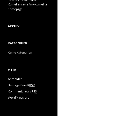
Kamelienseite / my camellia
homepage
ARCHIV
KATEGORIEN
Keine Kategorien
META
Anmelden
Beitrags-Feed (
RSS
)
Kommentare als
RSS
WordPress.org