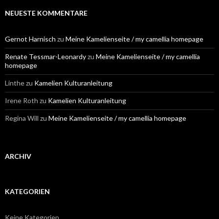
h
e
NEUESTE KOMMENTARE
n
n
a
Gernot Harnisch
zu
Meine Kamelienseite / my camellia homepage
c
h
Renate Tessmar-Leonardy
zu
Meine Kamelienseite / my camellia
:
homepage
Linthe
zu
Kamelien Kulturanleitung
Irene Roth
zu
Kamelien Kulturanleitung
Regina Will
zu
Meine Kamelienseite / my camellia homepage
ARCHIV
KATEGORIEN
Keine Kategorien