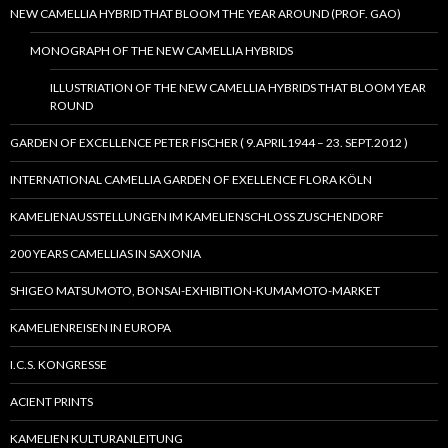
NEW CAMELLIA HYBRID THAT BLOOM THE YEAR AROUND (PROF. GAO)
MONOGRAPH OF THE NEW CAMELLIA HYBRIDS
ILLUSTRIATION OF THE NEW CAMELLIA HYBRIDS THAT BLOOM YEAR
ROUND
GARDEN OF EXCELLENCE PETER FISCHER ( 9.APRIL1944 – 23. SEPT.2012 )
INTERNATIONAL CAMELLIA GARDEN OF EXELLENCE FLORA KÖLN
KAMELIENAUSSTELLUNGEN IM KAMELIENSCHLOSS ZUSCHENDORF
200 YEARS CAMELLIAS IN SAXONIA
SHIGEO MATSUMOTO, BONSAI-EXHIBITION-KUMAMOTO-MARKET
KAMELIENREISEN IN EUROPA
I.C.S. KONGRESSE
ACIENT PRINTS
KAMELIEN KULTURANLEITUNG