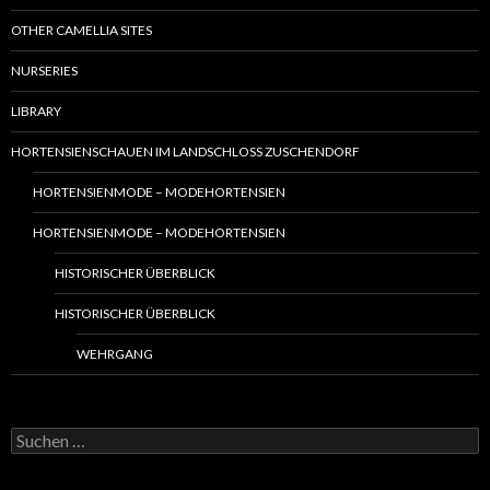
OTHER CAMELLIA SITES
NURSERIES
LIBRARY
HORTENSIENSCHAUEN IM LANDSCHLOSS ZUSCHENDORF
HORTENSIENMODE – MODEHORTENSIEN
HORTENSIENMODE – MODEHORTENSIEN
HISTORISCHER ÜBERBLICK
HISTORISCHER ÜBERBLICK
WEHRGANG
S
u
c