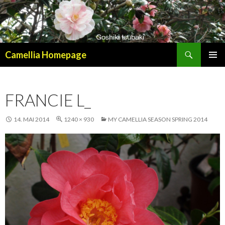
Suchen
Camellia Homepage
SPRINGE
PRIMÄR
ZUM
MENÜ
INHALT
FRANCIE L_
14. MAI 2014
1240 × 930
MY CAMELLIA SEASON SPRING 2014