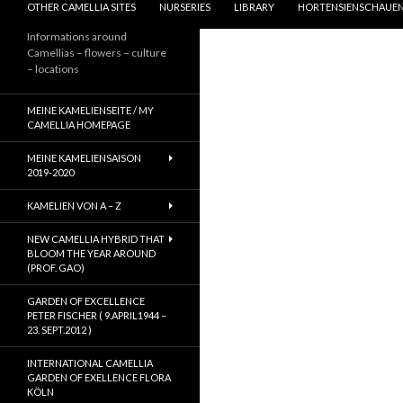
OTHER CAMELLIA SITES
NURSERIES
LIBRARY
HORTENSIENSCHAUEN
Informations around
Camellias – flowers – culture
– locations
MEINE KAMELIENSEITE / MY
CAMELLIA HOMEPAGE
MEINE KAMELIENSAISON
2019-2020
KAMELIEN VON A – Z
NEW CAMELLIA HYBRID THAT
BLOOM THE YEAR AROUND
(PROF. GAO)
GARDEN OF EXCELLENCE
PETER FISCHER ( 9.APRIL1944 –
23. SEPT.2012 )
INTERNATIONAL CAMELLIA
GARDEN OF EXELLENCE FLORA
KÖLN