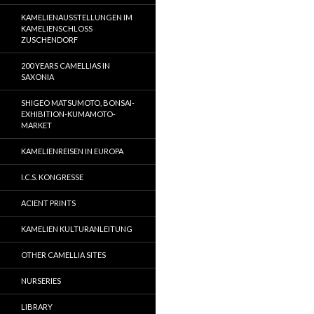
KAMELIENAUSSTELLUNGEN IM
KAMELIENSCHLOSS
ZUSCHENDORF
200 YEARS CAMELLIAS IN
SAXONIA
SHIGEO MATSUMOTO, BONSAI-
EXHIBITION-KUMAMOTO-
MARKET
KAMELIENREISEN IN EUROPA
I.C.S. KONGRESSE
ACIENT PRINTS
KAMELIEN KULTURANLEITUNG
OTHER CAMELLIA SITES
NURSERIES
LIBRARY