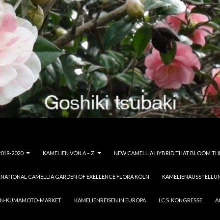
019-2020
KAMELIEN VON A – Z
NEW CAMELLIA HYBRID THAT BLOOM THE
RNATIONAL CAMELLIA GARDEN OF EXELLENCE FLORA KÖLN
KAMELIENAUSSTELLU
ION-KUMAMOTO-MARKET
KAMELIENREISEN IN EUROPA
I.C.S. KONGRESSE
A