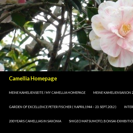
Suchen
Camellia Homepage
SPRINGE ZUM INHALT
MEINE KAMELIENSEITE / MY CAMELLIA HOMEPAGE
MEINE KAMELIENSAISON 2
GARDEN OF EXCELLENCE PETER FISCHER ( 9.APRIL1944 – 23. SEPT.2012 )
INTE
200 YEARS CAMELLIAS IN SAXONIA
SHIGEO MATSUMOTO, BONSAI-EXHIBIT