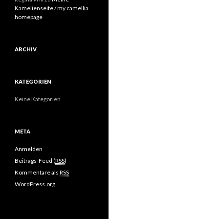
Kamelienseite / my camellia
homepage
ARCHIV
KATEGORIEN
Keine Kategorien
META
Anmelden
Beitrags-Feed (
RSS
)
Kommentare als
RSS
WordPress.org