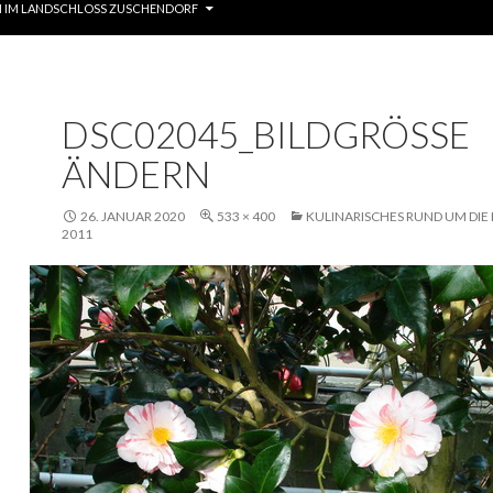
 IM LANDSCHLOSS ZUSCHENDORF
DSC02045_BILDGRÖSSE Ä
NDERN
26. JANUAR 2020
533 × 400
KULINARISCHES RUND UM DIE
2011