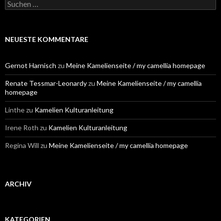
S
u
c
h
e
NEUESTE KOMMENTARE
n
n
a
Gernot Harnisch
zu
Meine Kamelienseite / my camellia homepage
c
h
Renate Tessmar-Leonardy
zu
Meine Kamelienseite / my camellia
:
homepage
Linthe
zu
Kamelien Kulturanleitung
Irene Roth
zu
Kamelien Kulturanleitung
Regina Will
zu
Meine Kamelienseite / my camellia homepage
ARCHIV
KATEGORIEN