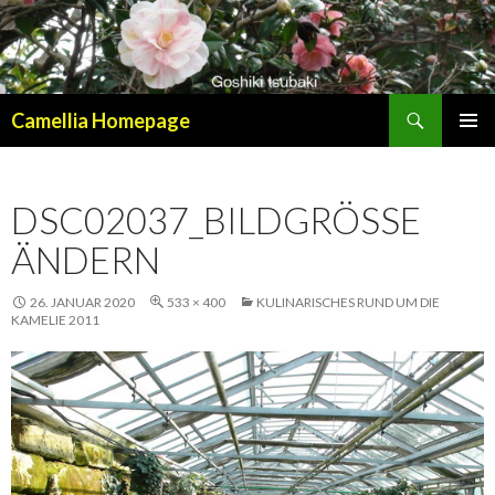
Suchen
Camellia Homepage
SPRINGE
PRIMÄR
ZUM
MENÜ
INHALT
DSC02037_BILDGRÖSSE Ä
NDERN
26. JANUAR 2020
533 × 400
KULINARISCHES RUND UM DIE
KAMELIE 2011