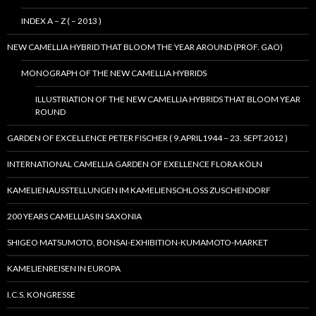
INDEX A – Z ( – 2013 )
NEW CAMELLIA HYBRID THAT BLOOM THE YEAR AROUND (PROF. GAO)
MONOGRAPH OF THE NEW CAMELLIA HYBRIDS
ILLUSTRIATION OF THE NEW CAMELLIA HYBRIDS THAT BLOOM YEAR
ROUND
GARDEN OF EXCELLENCE PETER FISCHER ( 9.APRIL1944 – 23. SEPT.2012 )
INTERNATIONAL CAMELLIA GARDEN OF EXELLENCE FLORA KÖLN
KAMELIENAUSSTELLUNGEN IM KAMELIENSCHLOSS ZUSCHENDORF
200 YEARS CAMELLIAS IN SAXONIA
SHIGEO MATSUMOTO, BONSAI-EXHIBITION-KUMAMOTO-MARKET
KAMELIENREISEN IN EUROPA
I.C.S. KONGRESSE