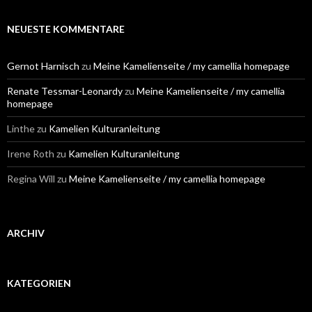
c
h
e
NEUESTE KOMMENTARE
n
n
a
Gernot Harnisch
zu
Meine Kamelienseite / my camellia homepage
c
h
Renate Tessmar-Leonardy
zu
Meine Kamelienseite / my camellia
:
homepage
Linthe
zu
Kamelien Kulturanleitung
Irene Roth
zu
Kamelien Kulturanleitung
Regina Will
zu
Meine Kamelienseite / my camellia homepage
ARCHIV
KATEGORIEN