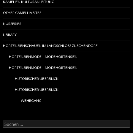
KAMELIEN KULTURANLEITUNG
OTHER CAMELLIA SITES
NURSERIES
LIBRARY
HORTENSIENSCHAUEN IM LANDSCHLOSS ZUSCHENDORF
HORTENSIENMODE – MODEHORTENSIEN
HORTENSIENMODE – MODEHORTENSIEN
HISTORISCHER ÜBERBLICK
HISTORISCHER ÜBERBLICK
WEHRGANG
S
u