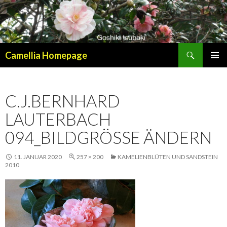
Suchen
Camellia Homepage
SPRINGE
PRIMÄR
ZUM
MENÜ
INHALT
C.J.BERNHARD
LAUTERBACH
094_BILDGRÖSSE ÄNDERN
11. JANUAR 2020
257 × 200
KAMELIENBLÜTEN UND SANDSTEIN
2010