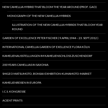
NEW CAMELLIA HYBRID THAT BLOOM THE YEAR AROUND (PROF. GAO)
MONOGRAPH OF THE NEW CAMELLIA HYBRIDS
ILLUSTRIATION OF THE NEW CAMELLIA HYBRIDS THAT BLOOM YEAR
ROUND
GARDEN OF EXCELLENCE PETER FISCHER ( 9.APRIL1944 – 23. SEPT.2012 )
INTERNATIONAL CAMELLIA GARDEN OF EXELLENCE FLORA KÖLN
KAMELIENAUSSTELLUNGEN IM KAMELIENSCHLOSS ZUSCHENDORF
200 YEARS CAMELLIAS IN SAXONIA
SHIGEO MATSUMOTO, BONSAI-EXHIBITION-KUMAMOTO-MARKET
KAMELIENREISEN IN EUROPA
I.C.S. KONGRESSE
ACIENT PRINTS