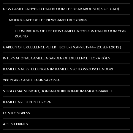
NEW CAMELLIA HYBRID THAT BLOOM THE YEAR AROUND (PROF. GAO)
MONOGRAPH OF THE NEW CAMELLIA HYBRIDS
ILLUSTRIATION OF THE NEW CAMELLIA HYBRIDS THAT BLOOM YEAR
ROUND
GARDEN OF EXCELLENCE PETER FISCHER ( 9.APRIL1944 – 23. SEPT.2012 )
INTERNATIONAL CAMELLIA GARDEN OF EXELLENCE FLORA KÖLN
KAMELIENAUSSTELLUNGEN IM KAMELIENSCHLOSS ZUSCHENDORF
200 YEARS CAMELLIAS IN SAXONIA
SHIGEO MATSUMOTO, BONSAI-EXHIBITION-KUMAMOTO-MARKET
KAMELIENREISEN IN EUROPA
I.C.S. KONGRESSE
ACIENT PRINTS