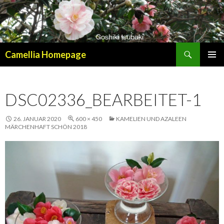
Suchen
Camellia Homepage
SPRINGE
PRIMÄR
ZUM
MENÜ
INHALT
DSC02336_BEARBEITET-1
26. JANUAR 2020
600 × 450
KAMELIEN UND AZALEEN
MÄRCHENHAFT SCHÖN 2018