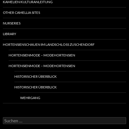
KAMELIEN KULTURANLEITUNG
OTHER CAMELLIA SITES
NURSERIES
LIBRARY
HORTENSIENSCHAUEN IM LANDSCHLOSS ZUSCHENDORF
HORTENSIENMODE – MODEHORTENSIEN
HORTENSIENMODE – MODEHORTENSIEN
HISTORISCHER ÜBERBLICK
HISTORISCHER ÜBERBLICK
WEHRGANG
S
u