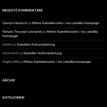
c
h
e
NEUESTE KOMMENTARE
n
n
a
Gernot Harnisch
zu
Meine Kamelienseite / my camellia homepage
c
h
Renate Tessmar-Leonardy
zu
Meine Kamelienseite / my camellia
:
homepage
Linthe
zu
Kamelien Kulturanleitung
Irene Roth
zu
Kamelien Kulturanleitung
Regina Will
zu
Meine Kamelienseite / my camellia homepage
ARCHIV
KATEGORIEN