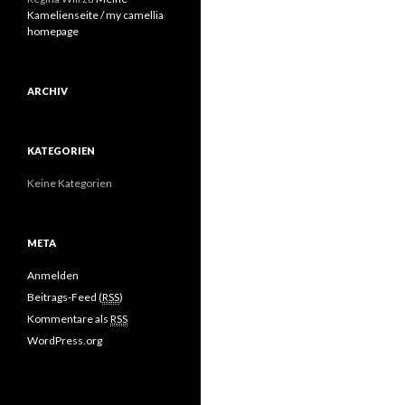
Kamelienseite / my camellia
homepage
ARCHIV
KATEGORIEN
Keine Kategorien
META
Anmelden
Beitrags-Feed (
RSS
)
Kommentare als
RSS
WordPress.org