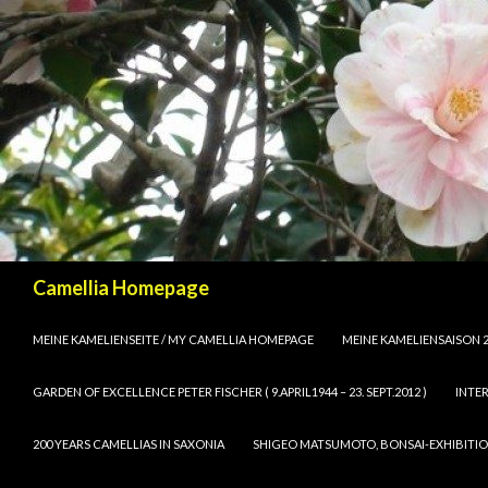
Suchen
Camellia Homepage
SPRINGE ZUM INHALT
MEINE KAMELIENSEITE / MY CAMELLIA HOMEPAGE
MEINE KAMELIENSAISON 2
GARDEN OF EXCELLENCE PETER FISCHER ( 9.APRIL1944 – 23. SEPT.2012 )
INTE
200 YEARS CAMELLIAS IN SAXONIA
SHIGEO MATSUMOTO, BONSAI-EXHIBIT