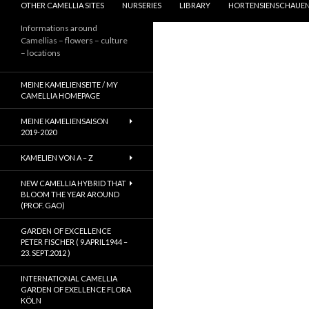
OTHER CAMELLIA SITES
NURSERIES
LIBRARY
HORTENSIENSCHAUEN
Informations around
Camellias – flowers – culture
– locations
MEINE KAMELIENSEITE / MY
CAMELLIA HOMEPAGE
MEINE KAMELIENSAISON
2019-2020
KAMELIEN VON A – Z
NEW CAMELLIA HYBRID THAT
BLOOM THE YEAR AROUND
(PROF. GAO)
GARDEN OF EXCELLENCE
PETER FISCHER ( 9.APRIL1944 –
23. SEPT.2012 )
INTERNATIONAL CAMELLIA
GARDEN OF EXELLENCE FLORA
KÖLN