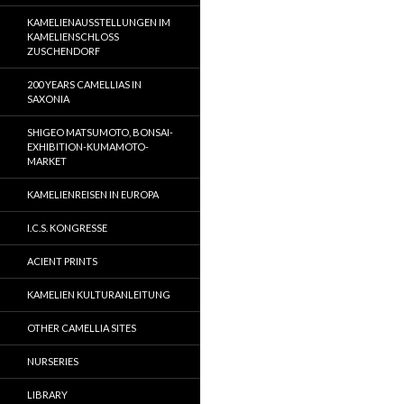
KAMELIENAUSSTELLUNGEN IM
KAMELIENSCHLOSS
ZUSCHENDORF
200 YEARS CAMELLIAS IN
SAXONIA
SHIGEO MATSUMOTO, BONSAI-
EXHIBITION-KUMAMOTO-
MARKET
KAMELIENREISEN IN EUROPA
I.C.S. KONGRESSE
ACIENT PRINTS
KAMELIEN KULTURANLEITUNG
OTHER CAMELLIA SITES
NURSERIES
LIBRARY