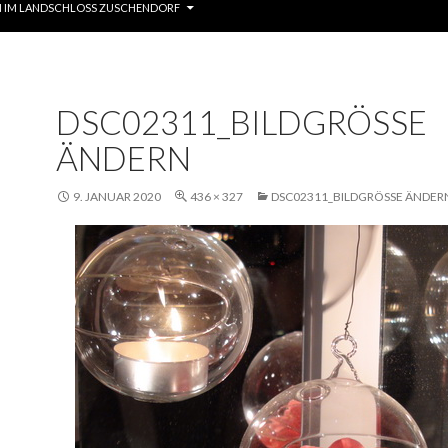
 IM LANDSCHLOSS ZUSCHENDORF
DSC02311_BILDGRÖSSE Ä
NDERN
9. JANUAR 2020
436 × 327
DSC02311_BILDGRÖSSE ÄNDERN