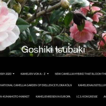
019-2020
KAMELIEN VON A – Z
NEW CAMELLIA HYBRID THAT BLOOM THE
RNATIONAL CAMELLIA GARDEN OF EXELLENCE FLORA KÖLN
KAMELIENAUSSTELLU
ION-KUMAMOTO-MARKET
KAMELIENREISEN IN EUROPA
I.C.S. KONGRESSE
A