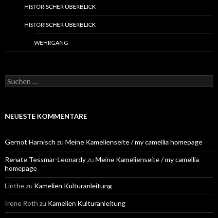
HISTORISCHER ÜBERBLICK
HISTORISCHER ÜBERBLICK
WEHRGANG
S
u
c
h
e
NEUESTE KOMMENTARE
n
n
a
Gernot Harnisch
zu
Meine Kamelienseite / my camellia homepage
c
h
Renate Tessmar-Leonardy
zu
Meine Kamelienseite / my camellia
:
homepage
Linthe
zu
Kamelien Kulturanleitung
Irene Roth
zu
Kamelien Kulturanleitung