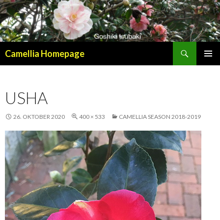
Suchen
Camellia Homepage
SPRINGE
PRIMÄR
ZUM
MENÜ
INHALT
USHA
26. OKTOBER 2020
400 × 533
CAMELLIA SEASON 2018-2019