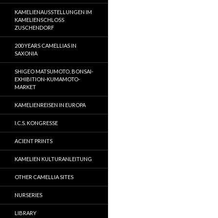
KAMELIENAUSSTELLUNGEN IM
KAMELIENSCHLOSS
ZUSCHENDORF
200 YEARS CAMELLIAS IN
SAXONIA
SHIGEO MATSUMOTO, BONSAI-
EXHIBITION-KUMAMOTO-
MARKET
KAMELIENREISEN IN EUROPA
I.C.S. KONGRESSE
ACIENT PRINTS
KAMELIEN KULTURANLEITUNG
OTHER CAMELLIA SITES
NURSERIES
LIBRARY