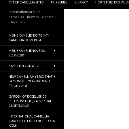
OTHER CAMELLIA SITES
NURSERIES
LIBRARY
HORTENSIENSCHAUEN
Informations around
Camellias – flowers – culture
– locations
MEINE KAMELIENSEITE / MY
CAMELLIA HOMEPAGE
MEINE KAMELIENSAISON
2019-2020
KAMELIEN VON A – Z
NEW CAMELLIA HYBRID THAT
BLOOM THE YEAR AROUND
(PROF. GAO)
GARDEN OF EXCELLENCE
PETER FISCHER ( 9.APRIL1944 –
23. SEPT.2012 )
INTERNATIONAL CAMELLIA
GARDEN OF EXELLENCE FLORA
KÖLN