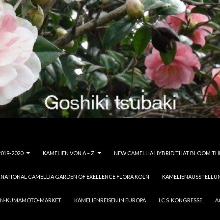
019-2020
KAMELIEN VON A – Z
NEW CAMELLIA HYBRID THAT BLOOM THE
RNATIONAL CAMELLIA GARDEN OF EXELLENCE FLORA KÖLN
KAMELIENAUSSTELLU
ION-KUMAMOTO-MARKET
KAMELIENREISEN IN EUROPA
I.C.S. KONGRESSE
A