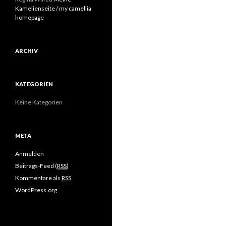
Kamelienseite / my camellia
homepage
ARCHIV
KATEGORIEN
Keine Kategorien
META
Anmelden
Beitrags-Feed (
RSS
)
Kommentare als
RSS
WordPress.org