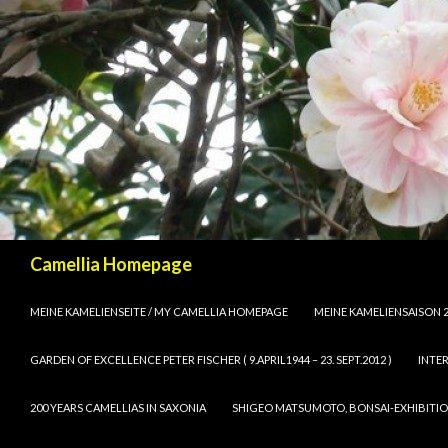
Suchen
Camellia Homepage
SPRINGE ZUM INHALT
MEINE KAMELIENSEITE / MY CAMELLIA HOMEPAGE
MEINE KAMELIENSAISON 2
GARDEN OF EXCELLENCE PETER FISCHER ( 9.APRIL1944 – 23. SEPT.2012 )
INTE
200 YEARS CAMELLIAS IN SAXONIA
SHIGEO MATSUMOTO, BONSAI-EXHIBIT