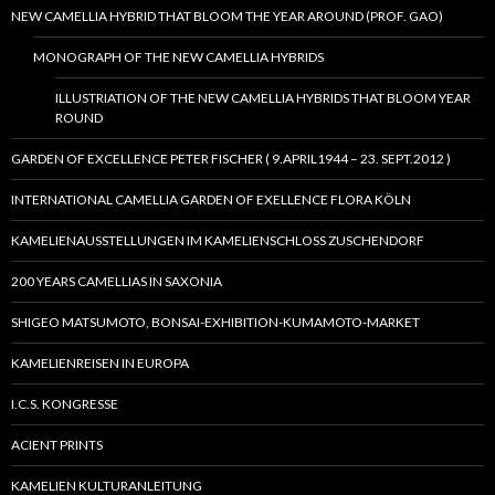
NEW CAMELLIA HYBRID THAT BLOOM THE YEAR AROUND (PROF. GAO)
MONOGRAPH OF THE NEW CAMELLIA HYBRIDS
ILLUSTRIATION OF THE NEW CAMELLIA HYBRIDS THAT BLOOM YEAR
ROUND
GARDEN OF EXCELLENCE PETER FISCHER ( 9.APRIL1944 – 23. SEPT.2012 )
INTERNATIONAL CAMELLIA GARDEN OF EXELLENCE FLORA KÖLN
KAMELIENAUSSTELLUNGEN IM KAMELIENSCHLOSS ZUSCHENDORF
200 YEARS CAMELLIAS IN SAXONIA
SHIGEO MATSUMOTO, BONSAI-EXHIBITION-KUMAMOTO-MARKET
KAMELIENREISEN IN EUROPA
I.C.S. KONGRESSE
ACIENT PRINTS
KAMELIEN KULTURANLEITUNG