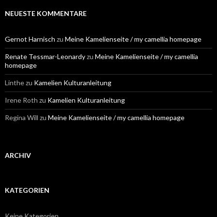
h
e
NEUESTE KOMMENTARE
n
n
a
Gernot Harnisch
zu
Meine Kamelienseite / my camellia homepage
c
h
Renate Tessmar-Leonardy
zu
Meine Kamelienseite / my camellia
:
homepage
Linthe
zu
Kamelien Kulturanleitung
Irene Roth
zu
Kamelien Kulturanleitung
Regina Will
zu
Meine Kamelienseite / my camellia homepage
ARCHIV
KATEGORIEN
Keine Kategorien