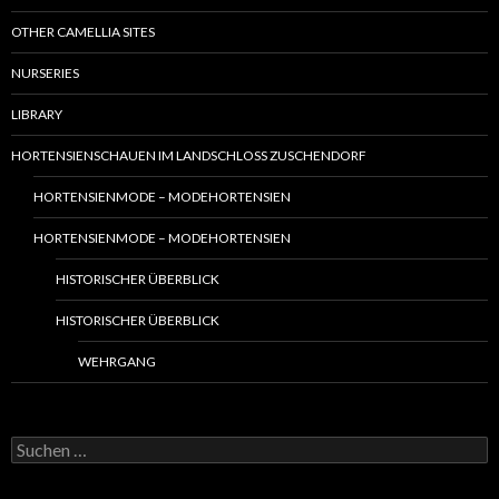
OTHER CAMELLIA SITES
NURSERIES
LIBRARY
HORTENSIENSCHAUEN IM LANDSCHLOSS ZUSCHENDORF
HORTENSIENMODE – MODEHORTENSIEN
HORTENSIENMODE – MODEHORTENSIEN
HISTORISCHER ÜBERBLICK
HISTORISCHER ÜBERBLICK
WEHRGANG
S
u
c