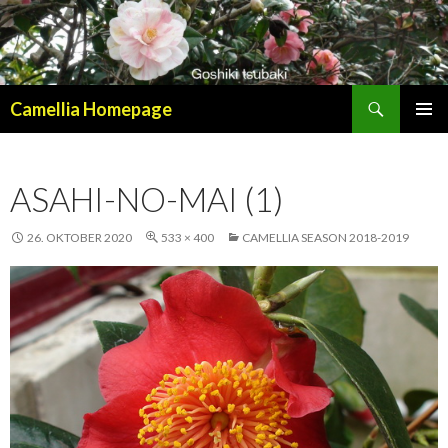
Suchen
Camellia Homepage
SPRINGE
PRIMÄR
ZUM
MENÜ
INHALT
ASAHI-NO-MAI (1)
26. OKTOBER 2020
533 × 400
CAMELLIA SEASON 2018-2019